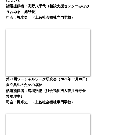
について
話題提供者：高野八千代（相談支援センターみなみ
うおぬま 施設長）
司会：堀米史一
（上智社会福祉専門学校
）
第23回ソーシャルワーク研究会（2020年12月19日）
自立共生のための福祉
話題提供者：馬場拓也（社会福祉法人愛川舜寿会
常務理事）
司会：堀米史一
（上智社会福祉専門学校
）