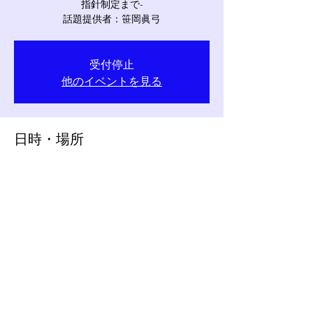
指針制定まで-
話題提供者：​​笹岡眞弓
受付停止
他のイベントを見る
日時・場所
2026年5月23日 16:00 – 17:30
ZOOMミーティング
©
ソーシャルワーク研究会