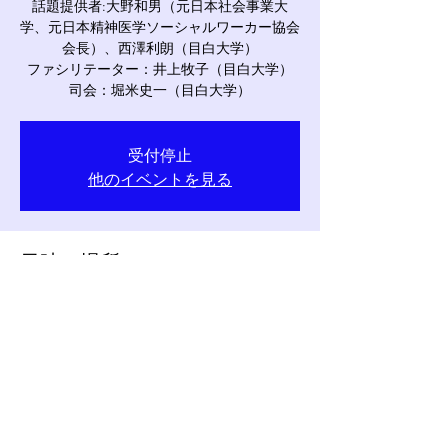
話題提供者:大野和男（元日本社会事業大
学、元日本精神医学ソーシャルワーカー協会
会長）、西澤利朗（目白大学）
ファシリテーター：井上牧子（目白大学）
司会：堀米史一（目白大学）
受付停止
他のイベントを見る
日時・場所
2023年5月27日 16:00 – 17:30
ZOOMミーティング
©
ソーシャルワーク研究会