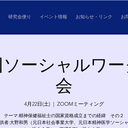
研究会便り
イベント情報
お知らせ・リンク
お
回ソーシャルワ
会
4月22日(土)
  |  
ZOOMミーティング
テーマ:精神保健福祉士の国家資格成立までの経緯 その２
供者:大野和男（元日本社会事業大学、元日本精神医学ソーシ