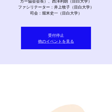
カー協会会長）、西澤利朗（目白大学）
ファシリテーター：井上牧子（目白大学）
司会：堀米史一（目白大学）
受付停止
他のイベントを見る