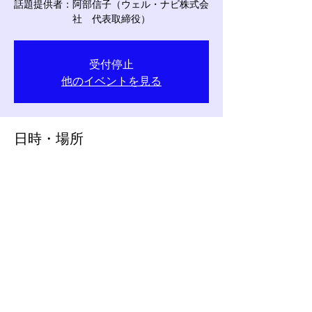
話題提供者：阿部信子（ウェル・ナビ株式会
社 代表取締役）
受付停止
他のイベントを見る
日時・場所
2022年5月28日 16:00 – 18:00 JST
ZOOMミーティング
©
ソーシャルワーク研究会