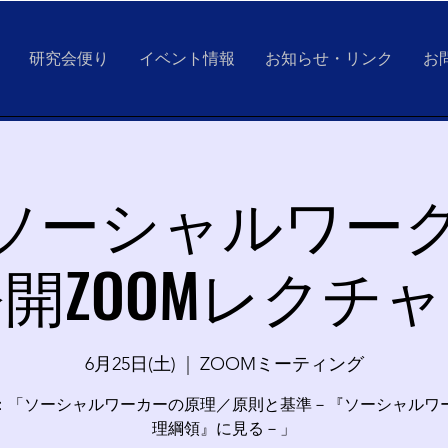
研究会便り
イベント情報
お知らせ・リンク
お
回ソーシャルワー
開ZOOMレクチ
6月25日(土)
  |  
ZOOMミーティング
：「ソーシャルワーカーの原理／原則と基準－『ソーシャルワ
理綱領』に見る－」