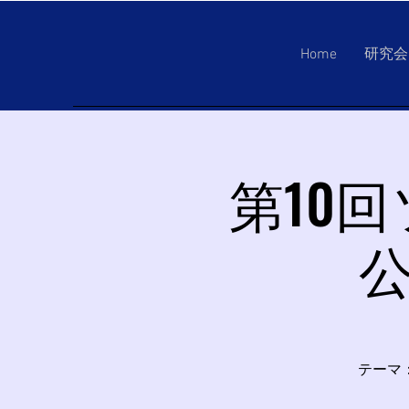
Home
研究会
第10
公
テーマ