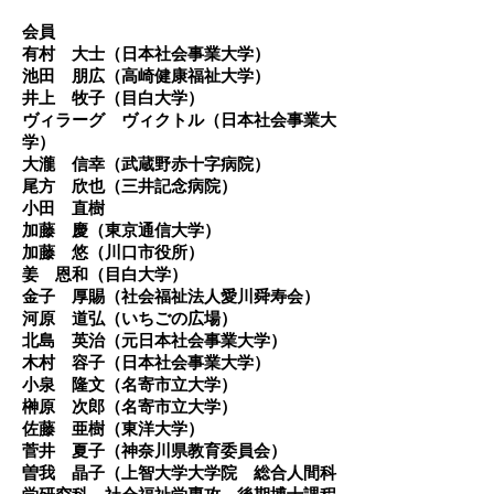
会員
有村 大士（日本社会事業大学）
​池田 朋広（高崎健康福祉大学）
井上 牧子（目白大学）
ヴィラーグ ヴィクトル（日本社会事業大
学）
​大瀧 信幸（武蔵野赤十字病院）
尾方 欣也（三井記念病院）
​小田 直樹
加藤 慶（東京通信大学）
加藤 悠（川口市役所）
​姜 恩和（目白大学）
金子 厚賜（社会福祉法人愛川舜寿会）
河原 道弘（いちごの広場）
北島 英治（元日本社会事業大学）
木村 容子（日本社会事業大学）
小泉 隆文（名寄市立大学）
榊原 次郎（名寄市立大学）
佐藤 亜樹（東洋大学）
菅井 夏子（神奈川県教育委員会）
​曽我 晶子（上智大学大学院 総合人間科