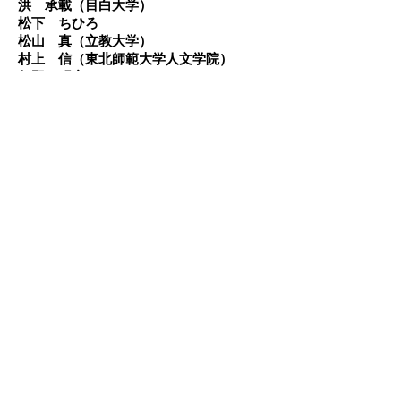
​洪 承載（目白大学）
​松下 ちひろ
松山 真（立教大学）
村上 信（東北師範大学人文学院）
​矢野 明宏
山﨑 亜弥（特別区 社会福祉士）
​山村 敬悦（株式会社さくら）
​横堀 公隆（足立区社会福祉協議会）
​吉田 杏佑（株式会社ジャパンキャリア）
スーパービジョン・実践報告・
研究報告・事例検討等を行う際
の事例取り扱いガイドラインに
ついて
スーパービジョン等を行う際の事例取扱ガイドライン.pdf