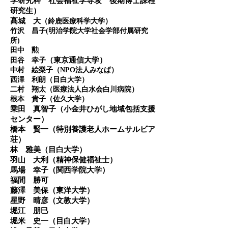
学研究科 社会福祉学専攻 後期博士課程
研究生）
髙城 大
（鈴鹿医療科学大学）
竹沢 昌子(明治学院大学社会学部付属研究
所)
​田中 勲
（東京通信大学）
田谷 幸子
​中村 絵梨子（NPO法人みなぱ）
​西澤 利朗（目白大学）
​二村 翔太（医療法人白水会白川病院）
根本 貴子（佐
久大学）
​乗田 真智子（小金井ひがし地域包括支援
センター）
橋本 賢一（特別養護老人ホームサルビア
荘）
林 雅美（目白大学）
​羽山 大利（精神保健福祉士）
​馬場 幸子（関西学院大学）
福間 勝可
藤澤 美保（東洋大学）
​星野 晴彦（文教大学）
堀江 朋巳
堀米 史一（目白大学）