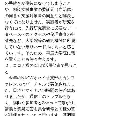
の手続きが事後になってしまうこと
や、相談支援事業の委託元（自治体）
の同意や支援対象者の同意など解決し
なくてはなりません。実践者が研究を
行うには、先行研究調査に必要なデー
タベースへのアクセスや倫理審査の申
請先など、大学院等の研究機関に所属
していない限りハードルは高いと感じ
ています。そのため、再度大学院に籍
を置くことも時々考えます。
２．コロナ禍のICTの活用促進で思うこ
と
　今年のNASWオハイオ支部のカンフ
ァレンスはバーチャルで実施されまし
た。日本とマイナス14時間の時差はあ
りましたが、通信上のトラブルもな
く、講師や参加者とZoom上で繋がり、
講義と質疑応答も集合研修と同様の質
が担保されていたと思います。基調講