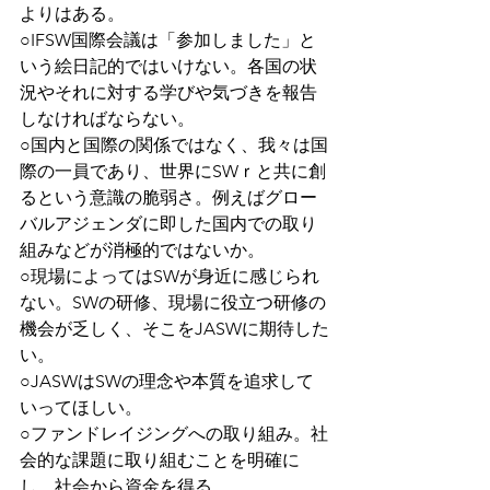
よりはある。
○IFSW国際会議は「参加しました」と
いう絵日記的ではいけない。各国の状
況やそれに対する学びや気づきを報告
しなければならない。
○国内と国際の関係ではなく、我々は国
際の一員であり、世界にSWｒと共に創
るという意識の脆弱さ。例えばグロー
バルアジェンダに即した国内での取り
組みなどが消極的ではないか。
○現場によってはSWが身近に感じられ
ない。SWの研修、現場に役立つ研修の
機会が乏しく、そこをJASWに期待した
い。
○JASWはSWの理念や本質を追求して
いってほしい。
○ファンドレイジングへの取り組み。社
会的な課題に取り組むことを明確に
し、社会から資金を得る。