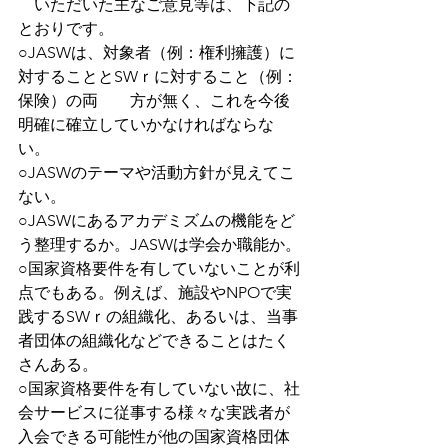
　いただいた主なご意見等は、下記の
とおりです。
○JASWは、対象者（例：権利擁護）に
対することとSWｒに対すること（例：
保険）の両　　方が無く、これを今後
明確に確立していかなければならな
い。
○JASWのテーマや活動方針が見えてこ
ない。
○JASWにあるアカデミズムの機能をど
う整理するか。JASWは学会か職能か。
○国家資格要件を有していないことが利
点でもある。例えば、施設やNPOで実
践するSWｒの組織化、あるいは、当事
者団体の組織化などできることはたく
さんある。
○国家資格要件を有していない故に、社
会サービスに従事する様々な実践者が
入会できる可能性が他の国家資格団体