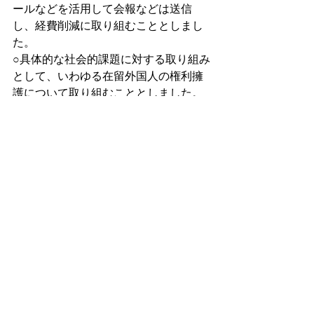
ールなどを活用して会報などは送信
し、経費削減に取り組むこととしまし
た。
○具体的な社会的課題に対する取り組み
として、いわゆる在留外国人の権利擁
護について取り組むこととしました。
まずは活動経費確保の為、民間助成金
に申請しております。
　しかし、そうは言っても、本質の
「JASWは誰に対して何を行う団体なの
か」は未だに明確ではありません。こ
れを明確にしなければと強く思ってお
ります。そのために、今後も引き続
き、JASWの内外含め、多くの方と議論
していきたいと考えております。今後
とも、ソーシャルワーク研究会と交流
していければと思っております。何卒
よろしくお願い申し上げます。